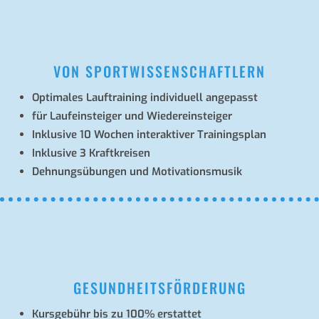
VON SPORTWISSENSCHAFTLERN
Opti­ma­les Lauf­trai­ning indi­vi­du­ell angepasst
für Lauf­ein­stei­ger und Wiedereinsteiger
Inklu­sive 10 Wochen inter­ak­ti­ver Trainingsplan
Inklu­sive 3 Kraftkreisen
Dehnungs­übun­gen und Motivationsmusik
GESUNDHEITSFÖRDERUNG
Kurs­ge­bühr bis zu 100% erstattet